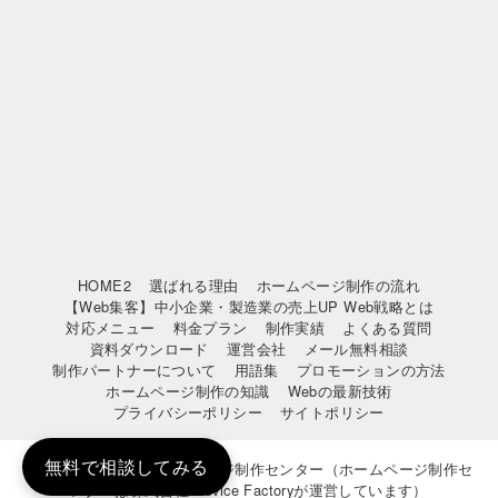
HOME2
選ばれる理由
ホームページ制作の流れ
【Web集客】中小企業・製造業の売上UP Web戦略とは
対応メニュー
料金プラン
制作実績
よくある質問
資料ダウンロード
運営会社
メール無料相談
制作パートナーについて
用語集
プロモーションの方法
ホームページ制作の知識
Webの最新技術
プライバシーポリシー
サイトポリシー
無料で相談してみる
© 2010-2024 神戸ホームページ制作センター（ホームページ制作セ
ンターは株式会社Crevice Factoryが運営しています）