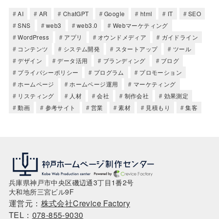
AI
AR
ChatGPT
Google
html
IT
SEO
SNS
web3
web3.0
Webマーケティング
WordPress
アプリ
オウンドメディア
ガイドライン
コンテンツ
システム開発
スタートアップ
ツール
デザイン
データ活用
ブランディング
ブログ
プライバシーポリシー
プログラム
プロモーション
ホームページ
ホームページ運用
マーケティング
リスティング
人材
会社
制作会社
効果測定
動画
参考サイト
営業
素材
見積もり
集客
兵庫県神戸市中央区磯辺通3丁目1番2号
大和地所三宮ビル9F
運営元：
株式会社Crevice Factory
TEL：
078-855-9030