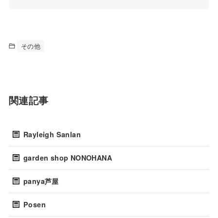
その他
関連記事
Rayleigh Sanlan
garden shop NONOHANA
panya芦屋
Posen