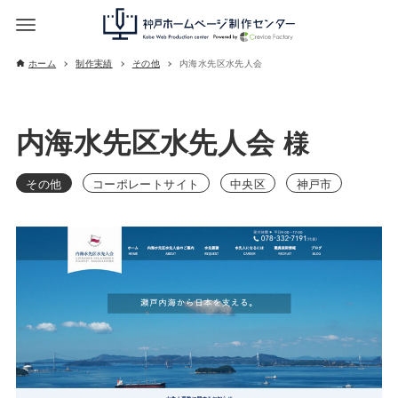
ホーム
制作実績
その他
内海水先区水先人会
内海水先区水先人会
様
その他
コーポレートサイト
中央区
神戸市