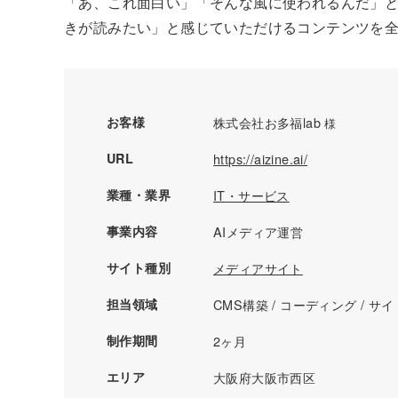
「あ、これ面白い」「そんな風に使われるんだ」
きが読みたい」と感じていただけるコンテンツを
お客様
株式会社お多福lab
様
URL
https://aizine.ai/
業種・業界
IT・サービス
事業内容
AIメディア運営
サイト種別
メディアサイト
担当領域
CMS構築 / コーディング / サ
制作期間
2ヶ月
エリア
大阪府大阪市西区