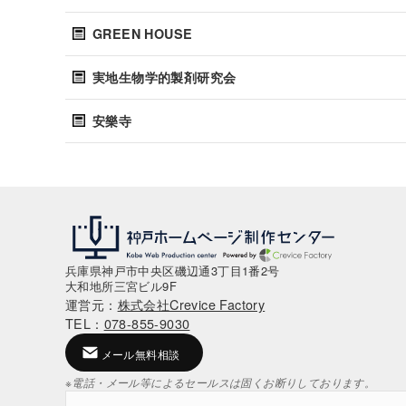
GREEN HOUSE
実地生物学的製剤研究会
安樂寺
兵庫県神戸市中央区磯辺通3丁目1番2号
大和地所三宮ビル9F
運営元：
株式会社Crevice Factory
TEL：
078-855-9030
メール無料相談
※電話・メール等によるセールスは固くお断りしております。