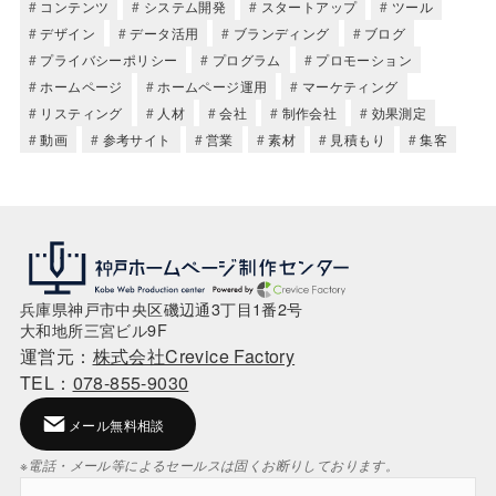
コンテンツ
システム開発
スタートアップ
ツール
デザイン
データ活用
ブランディング
ブログ
プライバシーポリシー
プログラム
プロモーション
ホームページ
ホームページ運用
マーケティング
リスティング
人材
会社
制作会社
効果測定
動画
参考サイト
営業
素材
見積もり
集客
兵庫県神戸市中央区磯辺通3丁目1番2号
大和地所三宮ビル9F
運営元：
株式会社Crevice Factory
TEL：
078-855-9030
メール無料相談
※電話・メール等によるセールスは固くお断りしております。