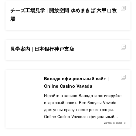
チーズ工場見学 | 開放空間 ゆめまきば 六甲山牧
場
見学案内 | 日本銀行神戸支店
Вавада официальный сайт |
Online Casino Vavada
Играйте в казино Вавада и активируйте
стартовый пакет. Все бонусы Vavada
доступны сразу после регистрации.
Online Casino Vavada: официальный…
vavada casino