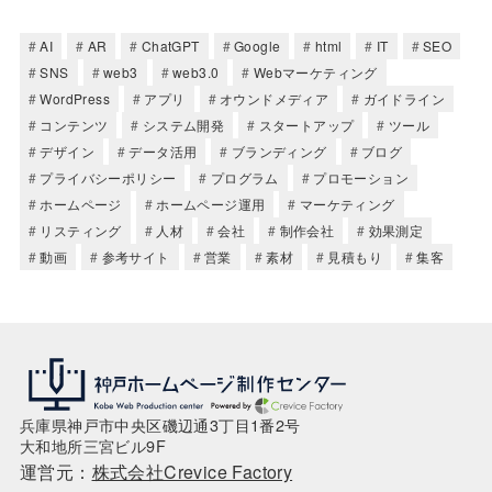
AI
AR
ChatGPT
Google
html
IT
SEO
SNS
web3
web3.0
Webマーケティング
WordPress
アプリ
オウンドメディア
ガイドライン
コンテンツ
システム開発
スタートアップ
ツール
デザイン
データ活用
ブランディング
ブログ
プライバシーポリシー
プログラム
プロモーション
ホームページ
ホームページ運用
マーケティング
リスティング
人材
会社
制作会社
効果測定
動画
参考サイト
営業
素材
見積もり
集客
兵庫県神戸市中央区磯辺通3丁目1番2号
大和地所三宮ビル9F
運営元：
株式会社Crevice Factory