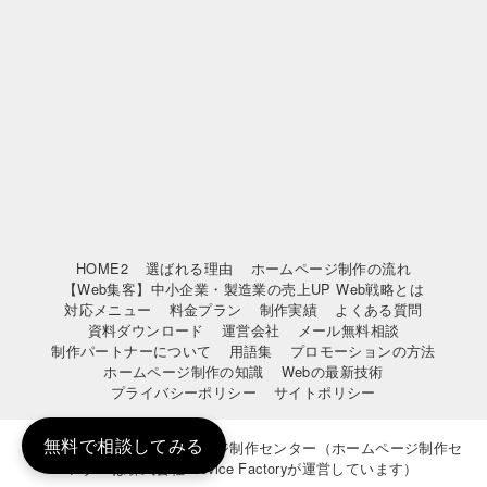
HOME2
選ばれる理由
ホームページ制作の流れ
【Web集客】中小企業・製造業の売上UP Web戦略とは
対応メニュー
料金プラン
制作実績
よくある質問
資料ダウンロード
運営会社
メール無料相談
制作パートナーについて
用語集
プロモーションの方法
ホームページ制作の知識
Webの最新技術
プライバシーポリシー
サイトポリシー
無料で相談してみる
© 2010-2024 神戸ホームページ制作センター（ホームページ制作セ
ンターは株式会社Crevice Factoryが運営しています）